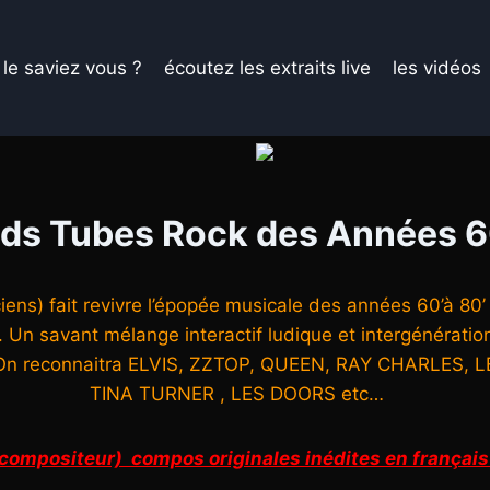
le saviez vous ?
écoutez les extraits live
les vidéos
nds Tubes Rock des Années 60
ciens) fait revivre l’épopée musicale des années 60’à 8
Un savant mélange interactif ludique et intergénération
. On reconnaitra ELVIS, ZZTOP, QUEEN, RAY CHARLES,
TINA TURNER , LES DOORS etc…
ompositeur) compos originales inédites en français 