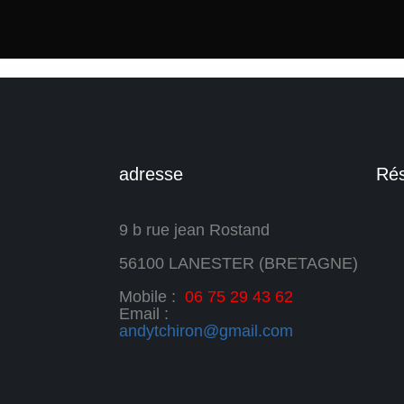
adresse
Rés
9 b rue jean Rostand
56100 LANESTER (BRETAGNE)
Mobile :
06 75 29 43 62
Email :
andytchiron@gmail.com